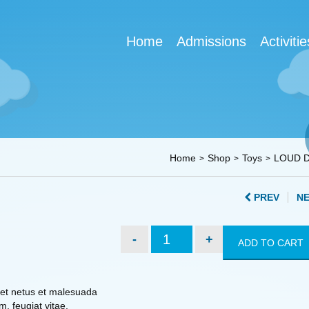
Home
Admissions
Activitie
Home
Shop
Toys
LOUD 
PREV
N
LOUD
ADD TO CART
DRUM
quantity
 et netus et malesuada
, feugiat vitae,