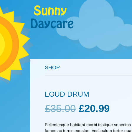
SHOP
LOUD DRUM
£
35.00
£
20.99
Pellentesque habitant morbi tristique senectus
fames ac turpis egestas. Vestibulum tortor quam