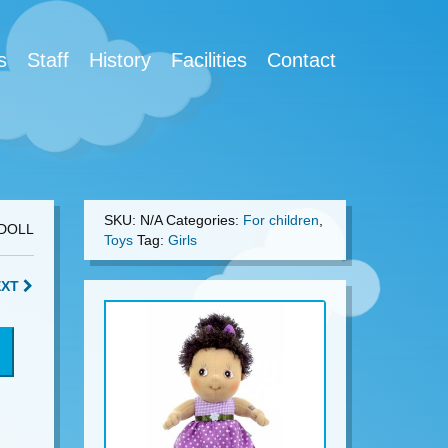
s
Staff
History
Facilities
Contact
SKU:
N/A
Categories:
For children
,
DOLL
Toys
Tag:
Girls
EXT