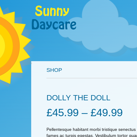
SHOP
DOLLY THE DOLL
£
45.99
–
£
49.99
Pellentesque habitant morbi tristique senectus
fames ac turpis egestas. Vestibulum tortor quam