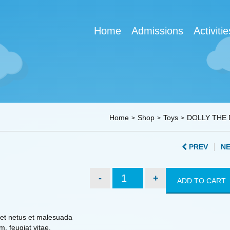
Home
Admissions
Activitie
Home
Shop
Toys
DOLLY THE 
PREV
N
DOLLY
ADD TO CART
THE
DOLL
quantity
 et netus et malesuada
, feugiat vitae,