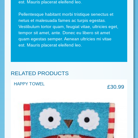
est. Mauris placerat eleifend leo.
Pellentesque habitant morbi tristique senectus et
netus et malesuada fames ac turpis egestas.
Vestibulum tortor quam, feugiat vitae, ultricies eget,
tempor sit amet, ante. Donec eu libero sit amet
quam egestas semper. Aenean ultricies mi vitae
est. Mauris placerat eleifend leo.
RELATED PRODUCTS
HAPPY TOWEL
£
30.99