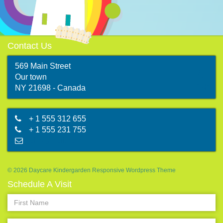
Contact Us
569 Main Street
Our town
map
NY 21698 - Canada
+ 1 555 312 655
+ 1 555 231 755
abc@mail.com
© 2026 Daycare Kindergarden Responsive Wordpress Theme
Schedule A Visit