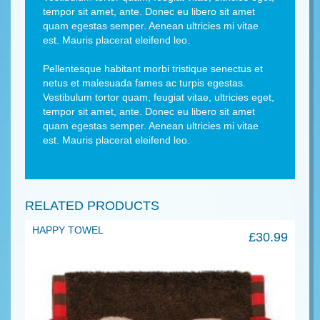
tempor sit amet, ante. Donec eu libero sit amet
quam egestas semper. Aenean ultricies mi vitae
est. Mauris placerat eleifend leo.
Pellentesque habitant morbi tristique senectus et
netus et malesuada fames ac turpis egestas.
Vestibulum tortor quam, feugiat vitae, ultricies eget,
tempor sit amet, ante. Donec eu libero sit amet
quam egestas semper. Aenean ultricies mi vitae
est. Mauris placerat eleifend leo.
RELATED PRODUCTS
HAPPY TOWEL
£
30.99