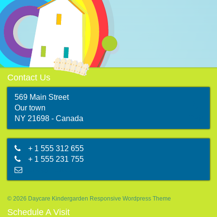
Contact Us
569 Main Street
Our town
map
NY 21698 - Canada
+ 1 555 312 655
+ 1 555 231 755
abc@mail.com
© 2026 Daycare Kindergarden Responsive Wordpress Theme
Schedule A Visit